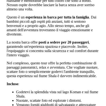
rilassante e memorabile per tutti coloro che sono a bordo.
Nessun ospite dovrebbe lasciare la barca senza aver sorriso
almeno una volta.
Questo è un
esperienza in barca per tutta la famiglia
. Dai
bambini piccoli agli ospiti più anziani, tutti si sentono
benvenuti e a proprio agio. Allo stesso tempo, anche gli
amanti dell'avventura troveranno il viaggio emozionante e
divertente.
La nostra barca offre
posti a sedere per 20 passeggeri
,
garantendo un'esperienza spaziosa e piacevole. Inoltre,
l'equipaggio si concentra sulla sicurezza e sul comfort durante
l'intero viaggio.
Nel complesso, questo tour offre la perfetta combinazione di
paesaggi panoramici, relax e avventura. Che vogliate nuotare,
scattare foto o semplicemente godervi l'ambiente tranquillo,
questa esperienza sul fiume Shala è davvero indimenticabile.
Incluso
:
Godetevi la splendida vista sul lago Koman e sul fiume
Shala.
Nuotate, scattate foto ed esplorate i dintorni.
Vengono forniti giubbotti di salvataggio e attrezzature