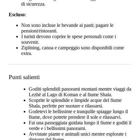
di sicurezza.
Escluso
:
Non sono incluse le bevande ai pasti; pagare le
pensioni/ristoranti.
I turisti devono coprire le spese personali come i
souvenir.
Ziplining, canoa e campeggio sono disponibili come
extra.
Punti salienti
Goditi splendidi panorami montani mentre viaggi da
Lezhë al Lago di Koman e al fiume Shala.
Scoprite le splendide e limpide acque del fiume
Shala, perfette per nuotare e rilassarsi.
Godetevi le bellissime e tranquille spiagge lungo il
fiume, dove potrete prendere il sole e rilassarvi.
Fai una passeggiata guidata lungo il fiume e goditi il
verde e i bellissimi panorami.
Avvistate piante e animali unici mentre esplorate i
dintorni del fiume.