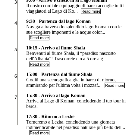
9:00 - Arrivo e check-in al Lago Koman
3
Il nostro cordiale equipaggio di barca accoglie tutti i
viaggiatori al Lago di Ko...
Read more
9:30 - Partenza dal lago Koman
4
Naviga attraverso lo splendido lago Koman con le
sue scogliere imponenti e le acque color...
Read more
10:15 - Arrivo al fiume Shala
5
Benvenuti al fiume Shala, il “paradiso nascosto
dell'Albania”! Trascorrete circa 5 ore a g...
Read more
15:00 - Partenza dal fiume Shala
6
Goditi una scenografica gita in barca di ritorno,
ammirando per l'ultima volta i mozzaf...
Read more
15:30 - Arrivo al lago Koman
7
Arriva al Lago di Koman, concludendo il tuo tour in
barca.
17:30 - Ritorno a Lezhë
Torneremo a Lezha, concludendo una giornata
indimenticabile nel paradiso naturale più bello dell...
Read more