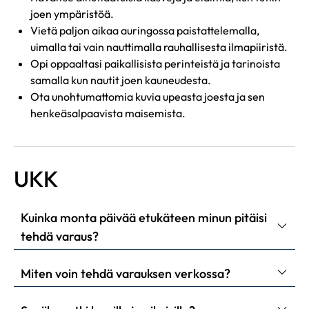
joen ympäristöä.
Vietä paljon aikaa auringossa paistattelemalla,
uimalla tai vain nauttimalla rauhallisesta ilmapiiristä.
Opi oppaaltasi paikallisista perinteistä ja tarinoista
samalla kun nautit joen kauneudesta.
Ota unohtumattomia kuvia upeasta joesta ja sen
henkeäsalpaavista maisemista.
UKK
Kuinka monta päivää etukäteen minun pitäisi
tehdä varaus?
Miten voin tehdä varauksen verkossa?