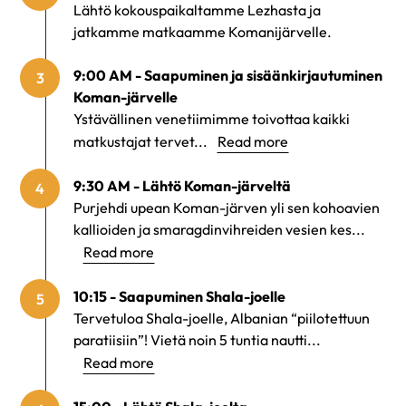
Lähtö kokouspaikaltamme Lezhasta ja
jatkamme matkaamme Komanijärvelle.
9:00 AM - Saapuminen ja sisäänkirjautuminen
3
Koman-järvelle
Ystävällinen venetiimimme toivottaa kaikki
matkustajat tervet...
Read more
9:30 AM - Lähtö Koman-järveltä
4
Purjehdi upean Koman-järven yli sen kohoavien
kallioiden ja smaragdinvihreiden vesien kes...
Read more
10:15 - Saapuminen Shala-joelle
5
Tervetuloa Shala-joelle, Albanian “piilotettuun
paratiisiin”! Vietä noin 5 tuntia nautti...
Read more