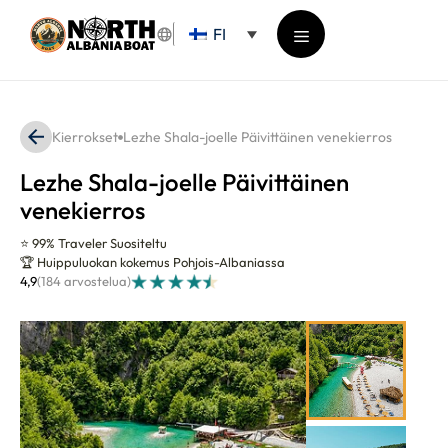
Siirry
FI
sisältöön
Valikko
Kierrokset
Lezhe Shala-joelle Päivittäinen venekierros
Lezhe Shala-joelle Päivittäinen
venekierros
⭐ 99% Traveler Suositeltu
🏆 Huippuluokan kokemus Pohjois-Albaniassa
4,9
(184 arvostelua)