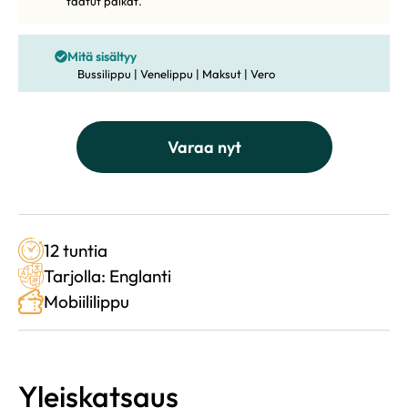
taatut paikat.
Mitä sisältyy
Bussilippu | Venelippu | Maksut | Vero
Varaa nyt
12 tuntia
Tarjolla: Englanti
Mobiililippu
Yleiskatsaus