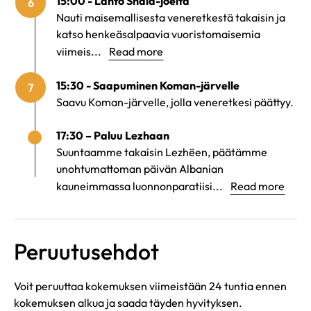
15:00 - Lähtö Shala-joelta
6
Nauti maisemallisesta veneretkestä takaisin ja
katso henkeäsalpaavia vuoristomaisemia
viimeis...
Read more
15:30 - Saapuminen Koman-järvelle
7
Saavu Koman-järvelle, jolla veneretkesi päättyy.
17:30 – Paluu Lezhaan
Suuntaamme takaisin Lezhëen, päätämme
unohtumattoman päivän Albanian
kauneimmassa luonnonparatiisi...
Read more
Peruutusehdot
Voit peruuttaa kokemuksen viimeistään 24 tuntia ennen
kokemuksen alkua ja saada täyden hyvityksen.