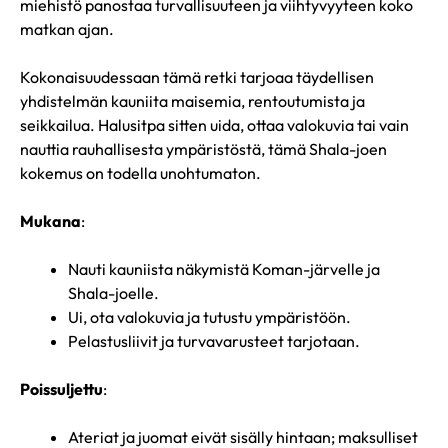
miehistö panostaa turvallisuuteen ja viihtyvyyteen koko
matkan ajan.
Kokonaisuudessaan tämä retki tarjoaa täydellisen
yhdistelmän kauniita maisemia, rentoutumista ja
seikkailua. Halusitpa sitten uida, ottaa valokuvia tai vain
nauttia rauhallisesta ympäristöstä, tämä Shala-joen
kokemus on todella unohtumaton.
Mukana
:
Nauti kauniista näkymistä Koman-järvelle ja
Shala-joelle.
Ui, ota valokuvia ja tutustu ympäristöön.
Pelastusliivit ja turvavarusteet tarjotaan.
Poissuljettu
:
Ateriat ja juomat eivät sisälly hintaan; maksulliset