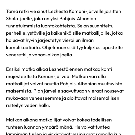
Tämä retki vie sinut Lezhëstä Komani-järvelle ja sitten
Shala-joelle, joka on yksi Pohjois-Albanian
tunnetuimmista luontokohteista. Se on suunniteltu
perheille, ystäville ja kaikenikäisille matkailijoille, jotka
haluavat hyvin järjestetyn vierailun ilman
komplikaatioita. Ohjelmaan sisältyy kuljetus, opastettu
veneretki ja vapaa-aikaa joella.
Ensiksi matka alkaa Lezhëstä ennen matkaa kohti
majesteettista Koman-järveä. Matkan varrella
matkailijat voivat nauttia Pohjois-Albanian muuttuvista
maisemista. Pian järvelle saavuttuaan vieraat nousevat
mukavaan veneeseemme ja aloittavat maisemallisen
risteilyn veden halki.
Matkan aikana matkailijat voivat kokea todellisen
tunteen luonnon ympäröimänä. He voivat tuntea
lämpimän tuulen ja virkistävät vesipisarat samalla kun