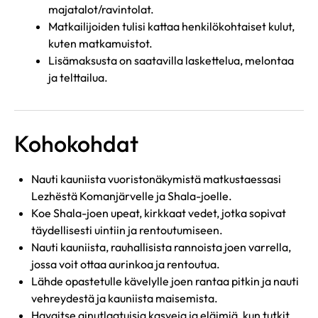
majatalot/ravintolat.
Matkailijoiden tulisi kattaa henkilökohtaiset kulut,
kuten matkamuistot.
Lisämaksusta on saatavilla laskettelua, melontaa
ja telttailua.
Kohokohdat
Nauti kauniista vuoristonäkymistä matkustaessasi
Lezhëstä Komanjärvelle ja Shala-joelle.
Koe Shala-joen upeat, kirkkaat vedet, jotka sopivat
täydellisesti uintiin ja rentoutumiseen.
Nauti kauniista, rauhallisista rannoista joen varrella,
jossa voit ottaa aurinkoa ja rentoutua.
Lähde opastetulle kävelylle joen rantaa pitkin ja nauti
vehreydestä ja kauniista maisemista.
Havaitse ainutlaatuisia kasveja ja eläimiä, kun tutkit