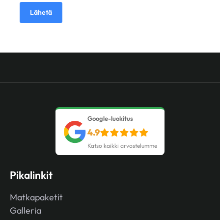
Lähetä
Google-luokitus
4.9
Katso kaikki arvostelumme
Pikalinkit
Matkapaketit
Galleria