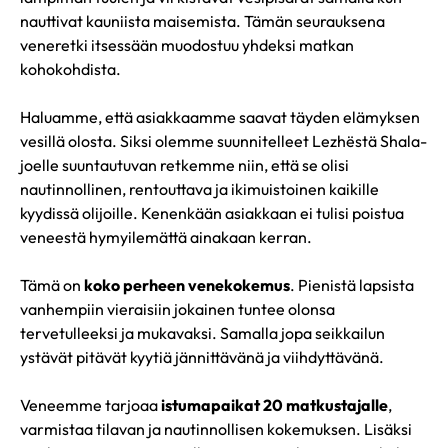
nauttivat kauniista maisemista. Tämän seurauksena
veneretki itsessään muodostuu yhdeksi matkan
kohokohdista.
Haluamme, että asiakkaamme saavat täyden elämyksen
vesillä olosta. Siksi olemme suunnitelleet Lezhëstä Shala-
joelle suuntautuvan retkemme niin, että se olisi
nautinnollinen, rentouttava ja ikimuistoinen kaikille
kyydissä olijoille. Kenenkään asiakkaan ei tulisi poistua
veneestä hymyilemättä ainakaan kerran.
Tämä on
koko perheen venekokemus
. Pienistä lapsista
vanhempiin vieraisiin jokainen tuntee olonsa
tervetulleeksi ja mukavaksi. Samalla jopa seikkailun
ystävät pitävät kyytiä jännittävänä ja viihdyttävänä.
Veneemme tarjoaa
istumapaikat 20 matkustajalle
,
varmistaa tilavan ja nautinnollisen kokemuksen. Lisäksi