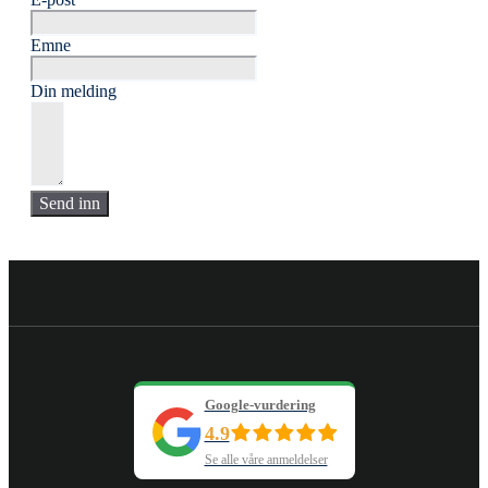
Emne
Din melding
Send inn
Google-vurdering
4.9
Se alle våre anmeldelser