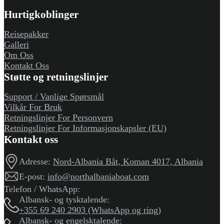
Hurtigkoblinger
Reisepakker
Galleri
Om Oss
Kontakt Oss
Støtte og retningslinjer
Support / Vanlige Spørsmål
Vilkår For Bruk
Retningslinjer For Personvern
Retningslinjer For Informasjonskapsler (EU)
Kontakt oss
Adresse:
Nord-Albania Båt, Koman 4017, Albania
E-post:
info@northalbaniaboat.com
Telefon / WhatsApp:
Albansk- og tysktalende:
+355 69 240 2903 (WhatsApp og ring)
Albansk- og engelsktalende: