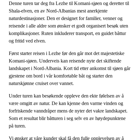
Denne turen tar deg fra Lezhe til Komani-sjøen og deretter til
Shala-elven, en av Nord-Albanias mest anerkjente
naturdestinasjoner. Den er designet for familier, venner og
reisende i alle aldre som ønsker et godt organisert besøk uten
komplikasjoner. Ruten inkluderer transport, en guidet båttur
og fritid ved elven.
Først starter reisen i Lezhe før den går mot det majestetiske
Komani-sjøen. Underveis kan reisende nyte det skiftende
landskapet i Nord-Albania. Kort tid etter ankomst til sjøen går
gjestene om bord i vår komfortable båt og starter den
naturskjønne cruiset over vannet.
Under turen kan besøkende oppleve den ekte følelsen av å
være omgitt av natur. De kan kjenne den varme vinden og
forfriskende vanndråper mens de nyter det vakre landskapet.
Som et resultat blir båtturen i seg selv en av høydepunktene
på turen.
Vi ønsker at våre kunder skal få den fulle opplevelsen av å