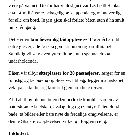
være på vannet. Derfor har vi designet vår Lezhë til Shala-
elven-tur til å være behagelig, avslappende og minneverdig
for alle om bord. Ingen gjest skal forlate båten uten å ha smilt
minst én gang.
Dette er en
familievennlig båtopplevelse
. Fra små barn til
eldre gjester, alle føler seg velkommen og komfortabel.
Samtidig vil selv eventyrere finne turen spennende og
underholdende.
Båten vår tilbyr
sitteplasser for 20 passasjerer
, sørger for en
romslig og behagelig opplevelse. I tillegg legger mannskapet
vekt på sikkerhet og komfort gjennom hele reisen.
Alt i alt tilbyr denne turen den perfekte kombinasjonen av
naturskjønne landskap, avslapning og eventyr. Enten du vil
bade, ta bilder eller bare nyte de fredelige omgivelsene, er
denne Shala-elvopplevelsen virkelig uforglemmelig.
Inkludert
: