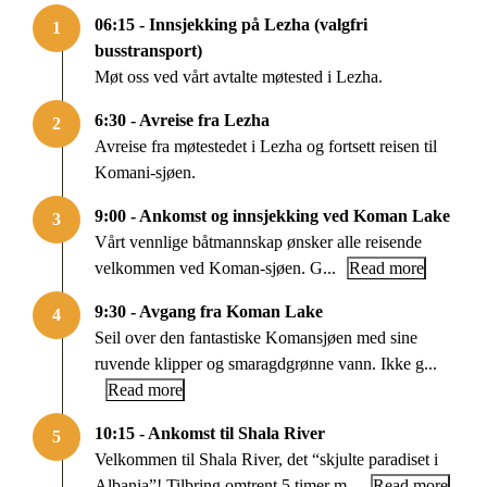
06:15 - Innsjekking på Lezha (valgfri
1
busstransport)
Møt oss ved vårt avtalte møtested i Lezha.
6:30 - Avreise fra Lezha
2
Avreise fra møtestedet i Lezha og fortsett reisen til
Komani-sjøen.
9:00 - Ankomst og innsjekking ved Koman Lake
3
Vårt vennlige båtmannskap ønsker alle reisende
velkommen ved Koman-sjøen. G...
Read more
9:30 - Avgang fra Koman Lake
4
Seil over den fantastiske Komansjøen med sine
ruvende klipper og smaragdgrønne vann. Ikke g...
Read more
10:15 - Ankomst til Shala River
5
Velkommen til Shala River, det “skjulte paradiset i
Albania”! Tilbring omtrent 5 timer m...
Read more