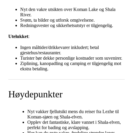
Nyt den vakre utsikten over Koman Lake og Shala
River.
Svøm, ta bilder og utforsk omgivelsene.
Redningsvester og sikkerhetsutstyr er tilgjengelig.
Utelukket
:
Ingen måltider/drikkevarer inkludert; betal
gjestehus/restauranter.
Turister bør dekke personlige kostnader som suvenirer.
Ziplining, kanopadling og camping er tilgjengelig mot
ekstra betaling.
Høydepunkter
Nyt vakker fjellutsikt mens du reiser fra Lezhe til
Koman-sjøen og Shala-elven.
Opplev det fantastiske, klare vannet i Shala-elven,
perfekt for bading og avslapping.
Her kan du nyte vakre, fredelige strender langs