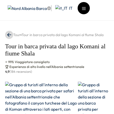
Vai
IT
al
contenuto
Menu
Tour
Tour in barca privata dal lago Komani al fiume Shala
Tour in barca privata dal lago Komani al
fiume Shala
⭐ 99% Viaggiatore consigliato
🏆 Esperienza di alto livello nell'Albania settentrionale
4,9
(184 recensioni)