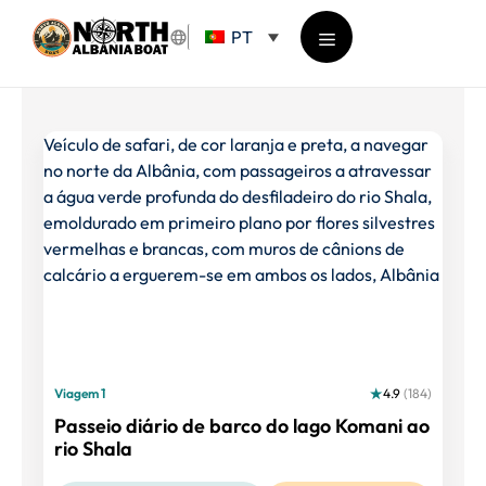
Saltar
PT
para
o
Menu
conteúdo
Viagem 1
4.9
(184)
Passeio diário de barco do lago Komani ao
rio Shala