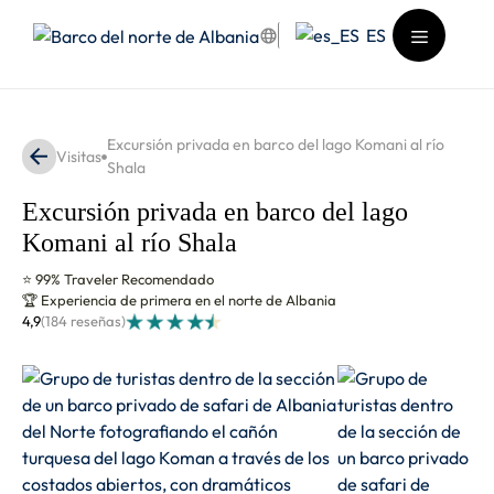
Saltar
ES
al
contenido
Menú
Excursión privada en barco del lago Komani al río
Visitas
Shala
Excursión privada en barco del lago
Komani al río Shala
⭐ 99% Traveler Recomendado
🏆 Experiencia de primera en el norte de Albania
4,9
(184 reseñas)