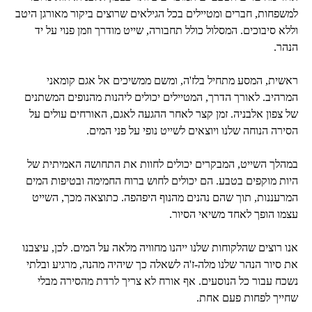
למשפחות, חברים ומטיילים בכל הגילאים שרוצים ביקור מאורגן היטב
וללא סיבוכים. המסלול כולל תחבורה, שייט מודרך וזמן פנוי על יד
הנהר.
ראשית, המסע מתחיל בלז'ה, ומשם ממשיכים אל אגם קומאני
המרהיב. לאורך הדרך, המטיילים יכולים ליהנות מהנופים המשתנים
של צפון אלבניה. זמן קצר לאחר ההגעה לאגם, האורחים עולים על
הסירה הנוחה שלנו ויוצאים לשייט נופי על פני המים.
במהלך השייט, המבקרים יכולים לחוות את התחושה האמיתית של
היות מוקפים בטבע. הם יכולים לחוש ברוח החמימה ובטיפות המים
המרעננות, תוך שהם נהנים מהנוף היפהפה. כתוצאה מכך, השייט
עצמו הופך לאחד משיאי הסיור.
אנו רוצים שהלקוחות שלנו ייהנו מחוויה מלאה על המים. לכן, עיצבנו
את סיור הנהר שלנו מלה-ז'ה לשאלה כך שיהיה מהנה, מרגיע ובלתי
נשכח עבור כל הנוסעים. אף אורח לא צריך לרדת מהסירה מבלי
שחייך לפחות פעם אחת.