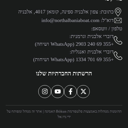
כתובת:
צפון אלבניה ספינה, קומאן 4017, אלבניה
דוא"ל:
info@northalbaniaboat.com
טלפון / ווטסאפ:
דוברי אלבנית וגרמנית:
+355 69 240 2903 (WhatsApp ושיחה)
דוברי אלבנית ואנגלית:
+355 69 701 1334 (WhatsApp ושיחות)
הרשתות החברתיות שלנו
ההזמנות מנוהלות באמצעות פלטפורמת Bókun האמינה | אתר זה מנוהל ומפותח על
ידי
גרו.אל