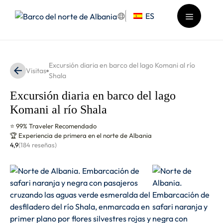
Saltar
ES
al
contenido
Menú
Excursión diaria en barco del lago Komani al río
Visitas
Shala
Excursión diaria en barco del lago
Komani al río Shala
⭐ 99% Traveler Recomendado
🏆 Experiencia de primera en el norte de Albania
4,9
(184 reseñas)