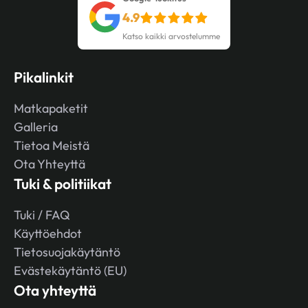
4.9
Katso kaikki arvostelumme
Pikalinkit
Matkapaketit
Galleria
Tietoa Meistä
Ota Yhteyttä
Tuki & politiikat
Tuki / FAQ
Käyttöehdot
Tietosuojakäytäntö
Evästekäytäntö (EU)
Ota yhteyttä