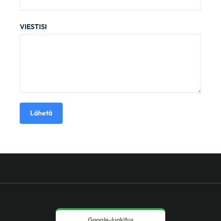
VIESTISI
Lähetä
Google-luokitus