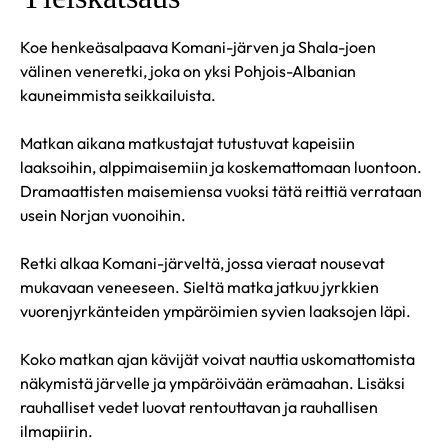
Koe henkeäsalpaava Komani-järven ja Shala-joen
välinen veneretki, joka on yksi Pohjois-Albanian
kauneimmista seikkailuista.
Matkan aikana matkustajat tutustuvat kapeisiin
laaksoihin, alppimaisemiin ja koskemattomaan luontoon.
Dramaattisten maisemiensa vuoksi tätä reittiä verrataan
usein Norjan vuonoihin.
Retki alkaa Komani-järveltä, jossa vieraat nousevat
mukavaan veneeseen. Sieltä matka jatkuu jyrkkien
vuorenjyrkänteiden ympäröimien syvien laaksojen läpi.
Koko matkan ajan kävijät voivat nauttia uskomattomista
näkymistä järvelle ja ympäröivään erämaahan. Lisäksi
rauhalliset vedet luovat rentouttavan ja rauhallisen
ilmapiirin.