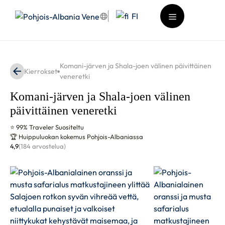
Siirry
FI
sisältöön
Valikko
Komani-järven ja Shala-joen välinen päivittäinen
Kierrokset
veneretki
Komani-järven ja Shala-joen välinen
päivittäinen veneretki
⭐ 99% Traveler Suositeltu
🏆 Huippuluokan kokemus Pohjois-Albaniassa
4,9
(184 arvostelua)