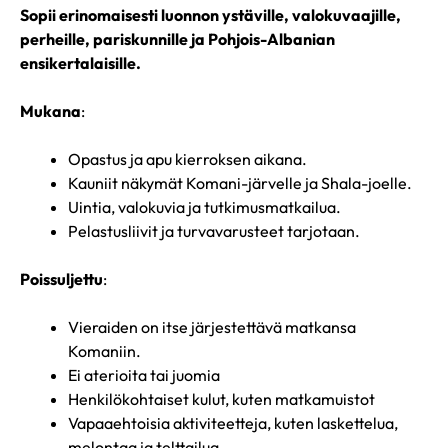
Sopii erinomaisesti luonnon ystäville, valokuvaajille,
perheille, pariskunnille ja Pohjois-Albanian
ensikertalaisille.
Mukana
:
Opastus ja apu kierroksen aikana.
Kauniit näkymät Komani-järvelle ja Shala-joelle.
Uintia, valokuvia ja tutkimusmatkailua.
Pelastusliivit ja turvavarusteet tarjotaan.
Poissuljettu
:
Vieraiden on itse järjestettävä matkansa
Komaniin.
Ei aterioita tai juomia
Henkilökohtaiset kulut, kuten matkamuistot
Vapaaehtoisia aktiviteetteja, kuten laskettelua,
melontaa ja telttailua.