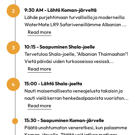
9:30 AM - Lähtö Koman-järveltä
2
Lähde purjehtimaan turvallisilla ja moderneilla
WaterMate LR9 Safariveneillämme Albanian ...
Read more
10:15 - Saapuminen Shala-joelle
3
Tervetuloa Shala-joelle, "Albanian Thaimaahan"!
Vietä päiväsi uiden turkooseissa vesissä...
Read more
15:00 - Lähtö Shala-joelta
4
Nauti maisemallisesta veneajelusta takaisin ja
nauti vielä kerran henkeäsalpaavista vuoriston...
Read more
15:30 - Saapuminen Koman-järvelle
Päätä unohtumaton veneretkesi, kun palaamme
Koman-järvelle. Täältä voit jatkaa matkaas...