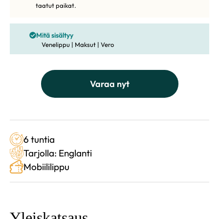
taatut paikat.
Mitä sisältyy
Venelippu | Maksut | Vero
Varaa nyt
6 tuntia
Tarjolla: Englanti
Mobiililippu
Yleiskatsaus