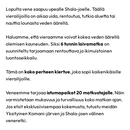
Lopulta vene saapuu upealle Shala-joelle. Täällä
vierailijoilla on aikaa uida, rentoutua, tutkia aluetta tai
nauttia lounasta veden äärellä.
Haluamme, että vieraamme voivat kokea veden äärellä
olemisen kauneuden. Siksi
6 tunnin laivamatka
on
suunniteltu tarjoamaan rentouttava ja ikimuistoinen
luontoseikkailu.
Tämä on
koko perheen kiertue
, joka sopii kaikenikäisille
vierailijoille.
Veneemme tarjoaa
istumapaikat 20 matkustajalle
, Näin
varmistetaan mukavuus ja turvallisuus koko matkan ajan.
Jos etsit eksklusiivisempaa kokemusta, tutustu meidän
Yksityinen Komani-järven ja Shala-joen välinen
veneretki
.