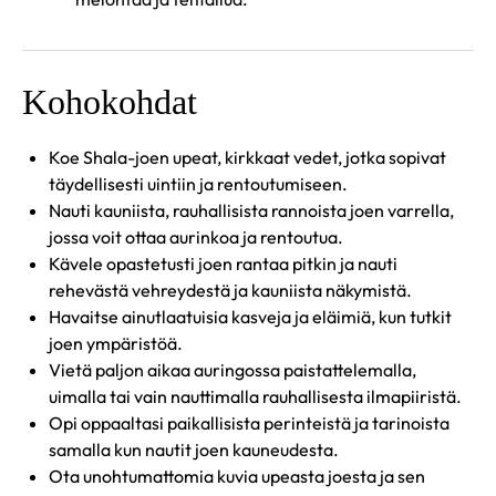
Kohokohdat
Koe Shala-joen upeat, kirkkaat vedet, jotka sopivat
täydellisesti uintiin ja rentoutumiseen.
Nauti kauniista, rauhallisista rannoista joen varrella,
jossa voit ottaa aurinkoa ja rentoutua.
Kävele opastetusti joen rantaa pitkin ja nauti
rehevästä vehreydestä ja kauniista näkymistä.
Havaitse ainutlaatuisia kasveja ja eläimiä, kun tutkit
joen ympäristöä.
Vietä paljon aikaa auringossa paistattelemalla,
uimalla tai vain nauttimalla rauhallisesta ilmapiiristä.
Opi oppaaltasi paikallisista perinteistä ja tarinoista
samalla kun nautit joen kauneudesta.
Ota unohtumattomia kuvia upeasta joesta ja sen