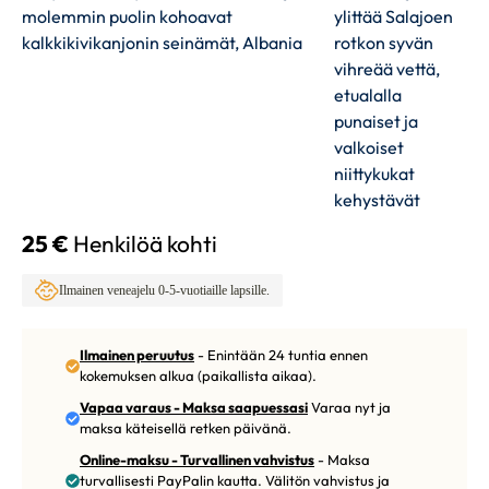
25 €
Henkilöä kohti
Ilmainen veneajelu 0-5-vuotiaille lapsille.
Ilmainen peruutus
- Enintään 24 tuntia ennen
kokemuksen alkua (paikallista aikaa).
Vapaa varaus - Maksa saapuessasi
Varaa nyt ja
maksa käteisellä retken päivänä.
Online-maksu - Turvallinen vahvistus
- Maksa
turvallisesti PayPalin kautta. Välitön vahvistus ja