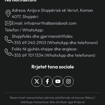
Adresa:
Anija e Shqipërisë së Veriut, Koman
4017, Shqipëri
Email:
info@northalbaniaboat.com
Telefon / WhatsApp:
Shqipfolës dhe gjermanishtfolës:
+355 69 240 2903 (WhatsApp dhe telefononi)
Folës të gjuhës shqipe dhe angleze:
+355 69 701 1334 (WhatsApp dhe telefononi)
Rrjetet tona sociale
Rezervimet menaxhohen përmes platformës së besuar Bókun |
Uebfaqe menaxhuar dhe zhvilluar nga
Rritje.al