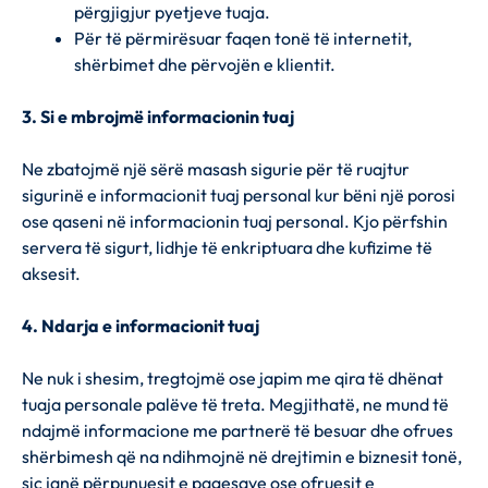
përgjigjur pyetjeve tuaja.
Për të përmirësuar faqen tonë të internetit,
shërbimet dhe përvojën e klientit.
3. Si e mbrojmë informacionin tuaj
Ne zbatojmë një sërë masash sigurie për të ruajtur
sigurinë e informacionit tuaj personal kur bëni një porosi
ose qaseni në informacionin tuaj personal. Kjo përfshin
servera të sigurt, lidhje të enkriptuara dhe kufizime të
aksesit.
4. Ndarja e informacionit tuaj
Ne nuk i shesim, tregtojmë ose japim me qira të dhënat
tuaja personale palëve të treta. Megjithatë, ne mund të
ndajmë informacione me partnerë të besuar dhe ofrues
shërbimesh që na ndihmojnë në drejtimin e biznesit tonë,
siç janë përpunuesit e pagesave ose ofruesit e