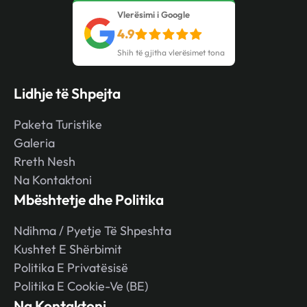
Vlerësimi i Google
4.9
Shih të gjitha vlerësimet tona
Lidhje të Shpejta
Paketa Turistike
Galeria
Rreth Nesh
Na Kontaktoni
Mbështetje dhe Politika
Ndihma / Pyetje Të Shpeshta
Kushtet E Shërbimit
Politika E Privatësisë
Politika E Cookie-Ve (BE)
Na Kontaktoni