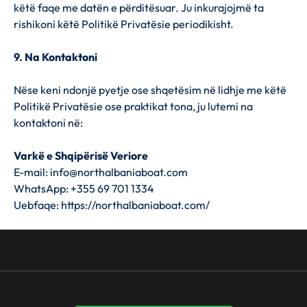
këtë faqe me datën e përditësuar. Ju inkurajojmë ta
rishikoni këtë Politikë Privatësie periodikisht.
9. Na Kontaktoni
Nëse keni ndonjë pyetje ose shqetësim në lidhje me këtë
Politikë Privatësie ose praktikat tona, ju lutemi na
kontaktoni në:
Varkë e Shqipërisë Veriore
E-mail:
info@northalbaniaboat.com
WhatsApp: +355 69 701 1334
Uebfaqe: https://northalbaniaboat.com/