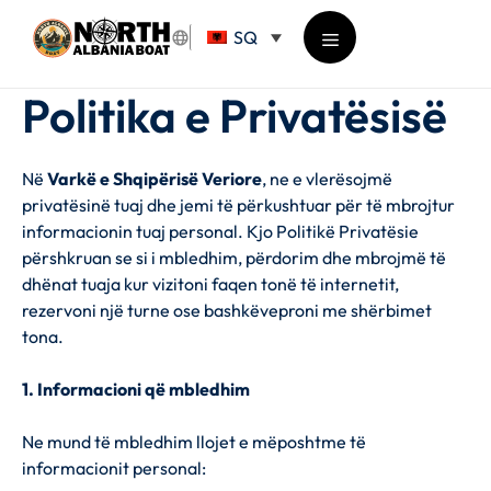
Kapërce
SQ
te
përmbajtja
Menu
Politika e Privatësisë
Në
Varkë e Shqipërisë Veriore
, ne e vlerësojmë
privatësinë tuaj dhe jemi të përkushtuar për të mbrojtur
informacionin tuaj personal. Kjo Politikë Privatësie
përshkruan se si i mbledhim, përdorim dhe mbrojmë të
dhënat tuaja kur vizitoni faqen tonë të internetit,
rezervoni një turne ose bashkëveproni me shërbimet
tona.
1. Informacioni që mbledhim
Ne mund të mbledhim llojet e mëposhtme të
informacionit personal: