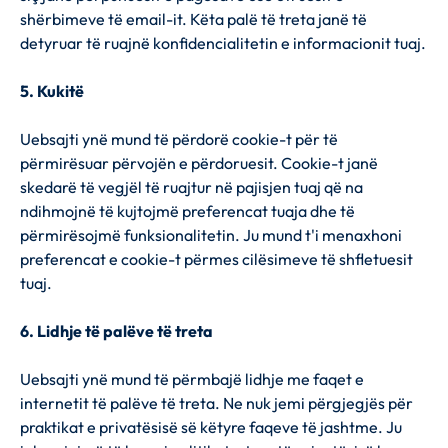
shërbimeve të email-it. Këta palë të treta janë të
detyruar të ruajnë konfidencialitetin e informacionit tuaj.
5. Kukitë
Uebsajti ynë mund të përdorë cookie-t për të
përmirësuar përvojën e përdoruesit. Cookie-t janë
skedarë të vegjël të ruajtur në pajisjen tuaj që na
ndihmojnë të kujtojmë preferencat tuaja dhe të
përmirësojmë funksionalitetin. Ju mund t'i menaxhoni
preferencat e cookie-t përmes cilësimeve të shfletuesit
tuaj.
6. Lidhje të palëve të treta
Uebsajti ynë mund të përmbajë lidhje me faqet e
internetit të palëve të treta. Ne nuk jemi përgjegjës për
praktikat e privatësisë së këtyre faqeve të jashtme. Ju