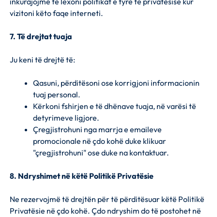
inkurajojmë të lexoni politikat e tyre të privatësisë kur
vizitoni këto faqe interneti.
7. Të drejtat tuaja
Ju keni të drejtë të:
Qasuni, përditësoni ose korrigjoni informacionin
tuaj personal.
Kërkoni fshirjen e të dhënave tuaja, në varësi të
detyrimeve ligjore.
Çregjistrohuni nga marrja e emaileve
promocionale në çdo kohë duke klikuar
"çregjistrohuni" ose duke na kontaktuar.
8. Ndryshimet në këtë Politikë Privatësie
Ne rezervojmë të drejtën për të përditësuar këtë Politikë
Privatësie në çdo kohë. Çdo ndryshim do të postohet në