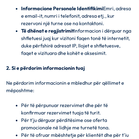
Informacione Personale Identifikimi
Emri, adresa
e email-it, numri i telefonit, adresa etj., kur
rezervoni një turne ose na kontaktoni.
Të dhënat e regjistrimit
Informacion i dërguar nga
shfletuesi juaj kur vizitoni faqen tonë të internetit,
duke përfshirë adresat IP, llojet e shfletuesve,
faqet e vizituara dhe kohët e aksesimit.
2. Si e përdorim informacionin tuaj
Ne përdorim informacionin e mbledhur për qëllimet e
mëposhtme:
Për të përpunuar rezervimet dhe për të
konfirmuar rezervimet tuaja të turit.
Për t'ju dërguar përditësime ose oferta
promocionale në lidhje me turnetë tona.
Për të ofruar mbështetje për klientët dhe për t'iu