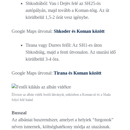
Shkodrából: Vau i Dejës felé az SH25-ös
autópályán, majd tovább a Koman-tóig. Az út
körülbelül 1,5-2 órát vesz igénybe.
Google Maps útvonal:
Shkoder és Koman között
Tirana vagy Durres felől: Az SH1-es úton
Shkodráig, majd a fenti útvonalon. Az utazási idő
körülbelül 3-4 óra.
Google Maps útvonal:
Tirana és Koman között
Élvezze az albán vidék festői látványát, miközben a Koman-tó és a Shala
folyó felé halad.
Busszal
Az albániai buszrendszer, amelyet a helyiek “furgonok”
néven ismernek, költséghatékony módja az utazásnak.