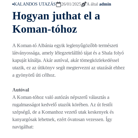
KALANDOS UTAZÁS
26/01/2025
A által
admin
Hogyan juthat el a
Koman-tóhoz
A Koman-tó Albánia egyik leglenyűgözőbb természeti
látványossága, amely lélegzetelállító tájat és a Shala folyó
kapuját kínálja. Akár autóval, akár tömegközlekedéssel
utazik, ez az útikönyv segít megtervezni az utazását ehhez
a gyönyörű úti célhoz.
Autóval
A Koman-tóhoz való autózás népszerű választás a
rugalmasságot kedvelő utazók körében. Az út festői
szépségű, de a Komanhoz vezető utak keskenyek és
kanyargósak lehetnek, ezért óvatosan vezessen. Így
navigálhat: