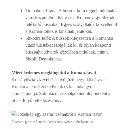
Tiranából: Tirana: A buszok kora reggel indulnak a
városközpontból. Keresse a Koman vagy Shkodra
felé tartó buszokat. Egyes szolgáltatók közvetlenül
a Koman-tóhoz is kínálnak járatokat.
Shkodra felől: A buszok kifejezetten a Komanba
utazó turistákat szolgálják ki, és olyan központi
buszpályaudvarok közelében indulnak, mint a
Sheshi Demokracia.
Miért érdemes meglátogatni a Koman-tavat
Kristálytiszta vizével és lenyűgöző hegyi kilátásával
Koman a természetkedvelők és kalandvágyók
álomcélpontja. Sok utazó használja kiindulópontként a
Shala folyó felfedezéséhez.
Élvezze a pihentető utazást kényelmes szafari csónakjainkon.