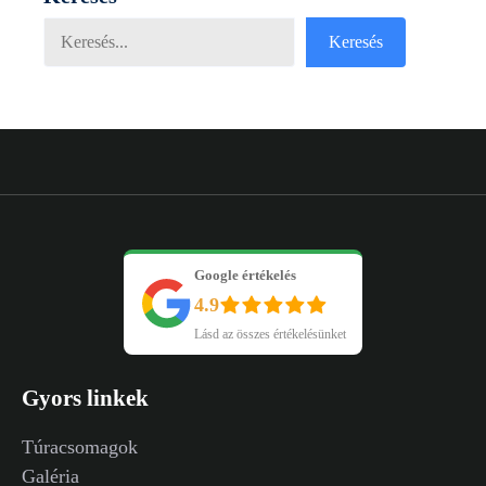
Keresés
Keresés
Google értékelés
4.9
Lásd az összes értékelésünket
Gyors linkek
Túracsomagok
Galéria