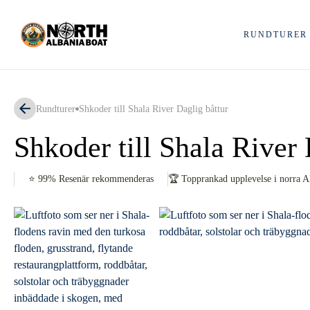
Hoppa
till
RUNDTURER
innehåll
Rundturer
Shkoder till Shala River Daglig båttur
Shkoder till Shala River 
⭐ 99% Resenär rekommenderas
🏆 Topprankad upplevelse i norra A