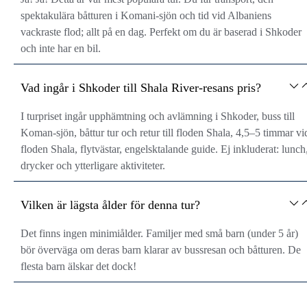
spektakulära båtturen i Komani-sjön och tid vid Albaniens
vackraste flod; allt på en dag. Perfekt om du är baserad i Shkoder
och inte har en bil.
Vad ingår i Shkoder till Shala River-resans pris?
I turpriset ingår upphämtning och avlämning i Shkoder, buss till
Koman-sjön, båttur tur och retur till floden Shala, 4,5–5 timmar vi
floden Shala, flytvästar, engelsktalande guide. Ej inkluderat: lunch
drycker och ytterligare aktiviteter.
Vilken är lägsta ålder för denna tur?
Det finns ingen minimiålder. Familjer med små barn (under 5 år)
bör överväga om deras barn klarar av bussresan och båtturen. De
flesta barn älskar det dock!