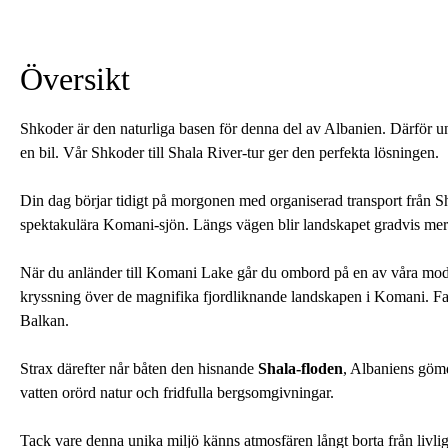
Översikt
Shkoder är den naturliga basen för denna del av Albanien. Därför u
en bil. Vår Shkoder till Shala River-tur ger den perfekta lösningen.
Din dag börjar tidigt på morgonen med organiserad transport från 
spektakulära Komani-sjön. Längs vägen blir landskapet gradvis mer 
När du anländer till Komani Lake går du ombord på en av våra mod
kryssning över de magnifika fjordliknande landskapen i Komani. Fak
Balkan.
Strax därefter når båten den hisnande
Shala-floden
, Albaniens gömda
vatten orörd natur och fridfulla bergsomgivningar.
Tack vare denna unika miljö känns atmosfären långt borta från livlig