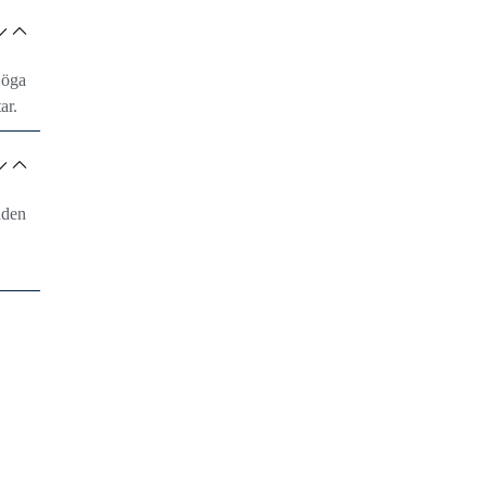
 öga
ar.
åden