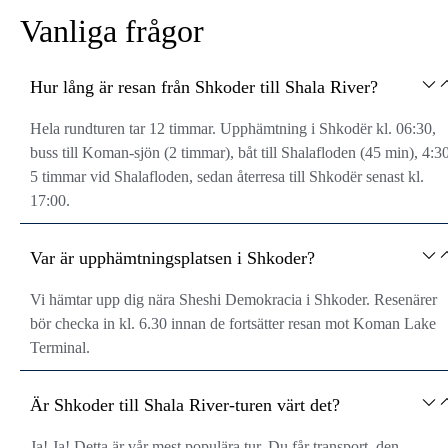
Vanliga frågor
Hur lång är resan från Shkoder till Shala River?
Hela rundturen tar 12 timmar. Upphämtning i Shkodër kl. 06:30,
buss till Koman-sjön (2 timmar), båt till Shalafloden (45 min), 4:3
5 timmar vid Shalafloden, sedan återresa till Shkodër senast kl.
17:00.
Var är upphämtningsplatsen i Shkoder?
Vi hämtar upp dig nära Sheshi Demokracia i Shkoder. Resenärer
bör checka in kl. 6.30 innan de fortsätter resan mot Koman Lake
Terminal.
Är Shkoder till Shala River-turen värt det?
Ja! Ja! Detta är vår mest populära tur. Du får transport, den