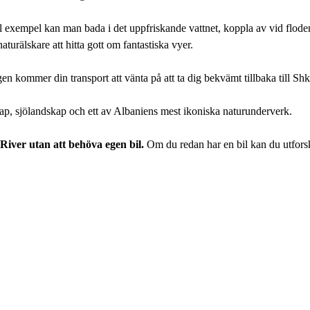
l exempel kan man bada i det uppfriskande vattnet, koppla av vid floden
urälskare att hitta gott om fantastiska vyer.
n kommer din transport att vänta på att ta dig bekvämt tillbaka till Shk
p, sjölandskap och ett av Albaniens mest ikoniska naturunderverk.
 River utan att behöva egen bil.
Om du redan har en bil kan du utfors