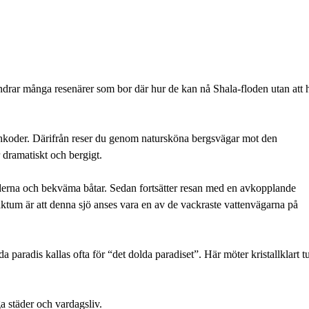
ndrar många resenärer som bor där hur de kan nå Shala-floden utan att 
Shkoder. Därifrån reser du genom natursköna bergsvägar mot den
dramatiskt och bergigt.
erna och bekväma båtar. Sedan fortsätter resan med en avkopplande
tum är att denna sjö anses vara en av de vackraste vattenvägarna på
 paradis kallas ofta för “det dolda paradiset”. Här möter kristallklart t
a städer och vardagsliv.