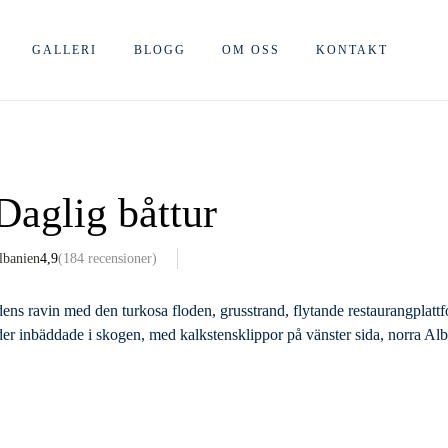
GALLERI
BLOGG
OM OSS
KONTAKT
Daglig båttur
lbanien
4,9
(184 recensioner)