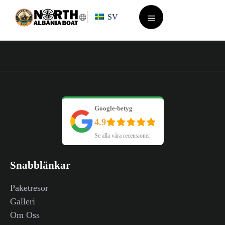
Hoppa
SV
till
innehåll
Meny
Google-betyg
4.9
Se alla våra recensioner
Snabblänkar
Paketresor
Galleri
Om Oss