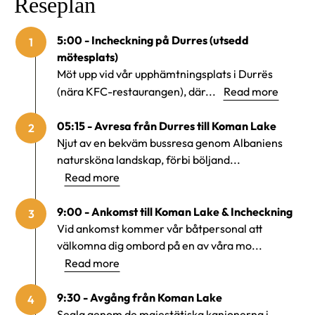
Reseplan
5:00 - Incheckning på Durres (utsedd
1
mötesplats)
Möt upp vid vår upphämtningsplats i Durrës
(nära KFC-restaurangen), där...
Read more
05:15 - Avresa från Durres till Koman Lake
2
Njut av en bekväm bussresa genom Albaniens
natursköna landskap, förbi böljand...
Read more
9:00 - Ankomst till Koman Lake & Incheckning
3
Vid ankomst kommer vår båtpersonal att
välkomna dig ombord på en av våra mo...
Read more
9:30 - Avgång från Koman Lake
4
Segla genom de majestätiska kanjonerna i