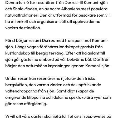
Denna turné tar resenärer från Durres till Komani-sjön
och Shala-floden, en av norra Albaniens mest populära
naturattraktioner. Den är utformad för besökare som vill
ha ett enkelt och organiserat sätt att uppleva denna
vackra destination.
Först börjar resan i Durres med transport mot Komani-
sjön. Längs vägen förändras landskapet gradvis från
kustlandskap till bergig terräng. Efter att ha anlänt till
sjön går gästerna ombord på vår bekväma båt. Därifrån
börjar den natursköna kryssningen genom Komani-sjön.
Under resan kan resenärerna njuta av den friska
bergsluften, den varma vinden och de uppfriskande
vattendropparna från sjön. Samtidigt skapar de
omgivande klipporna och dalarna spektakulära vyer som
gör resan oförglömlig.
Vi vill att våra gäster ska njuta fullt ut av sin upplevelse på