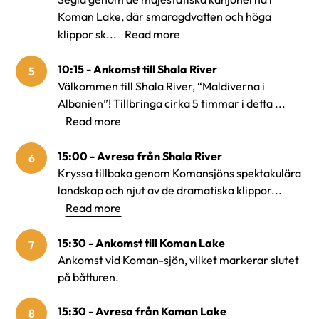
Koman Lake, där smaragdvatten och höga
klippor sk...
Read more
10:15 - Ankomst till Shala River
5
Välkommen till Shala River, “Maldiverna i
Albanien”! Tillbringa cirka 5 timmar i detta ...
Read more
15:00 - Avresa från Shala River
6
Kryssa tillbaka genom Komansjöns spektakulära
landskap och njut av de dramatiska klippor...
Read more
15:30 - Ankomst till Koman Lake
7
Ankomst vid Koman-sjön, vilket markerar slutet
på båtturen.
15:30 - Avresa från Koman Lake
8