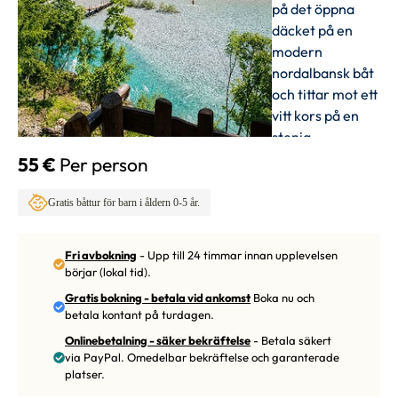
55 €
Per person
Gratis båttur för barn i åldern 0-5 år.
Fri avbokning
- Upp till 24 timmar innan upplevelsen
börjar (lokal tid).
Gratis bokning - betala vid ankomst
Boka nu och
betala kontant på turdagen.
Onlinebetalning - säker bekräftelse
- Betala säkert
via PayPal. Omedelbar bekräftelse och garanterade
platser.