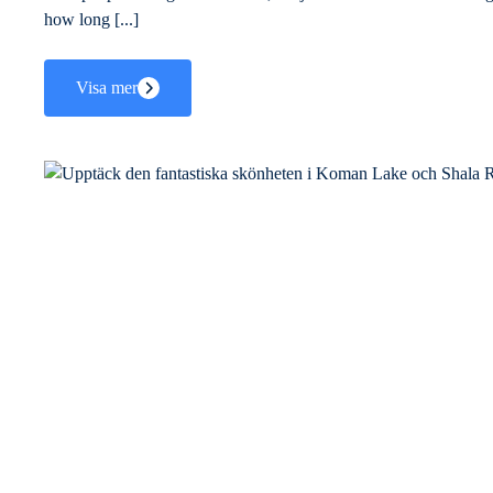
how long [...]
Visa mer