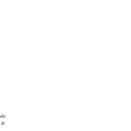
ala
 är