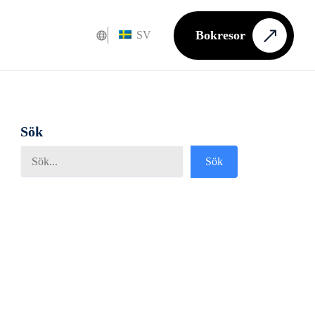
Bokresor
SV
Sök
Sök
Sök