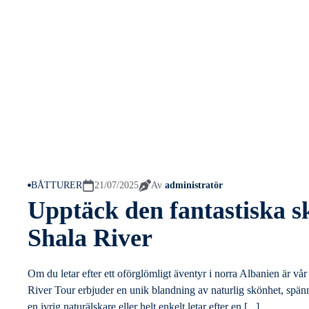
BÅTTURER
21/07/2025
Av
administratör
Upptäck den fantastiska 
Shala River
Om du letar efter ett oförglömligt äventyr i norra Albanien är 
River Tour erbjuder en unik blandning av naturlig skönhet, spänn
en ivrig naturälskare eller helt enkelt letar efter en [...]