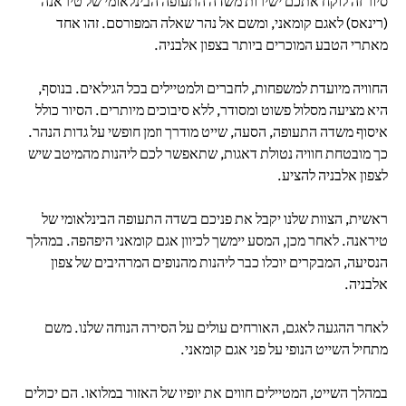
סיור זה לוקח אתכם ישירות משדה התעופה הבינלאומי של טיראנה
(רינאס) לאגם קומאני, ומשם אל נהר שאלה המפורסם. זהו אחד
מאתרי הטבע המוכרים ביותר בצפון אלבניה.
החוויה מיועדת למשפחות, לחברים ולמטיילים בכל הגילאים. בנוסף,
היא מציעה מסלול פשוט ומסודר, ללא סיבוכים מיותרים. הסיור כולל
איסוף משדה התעופה, הסעה, שייט מודרך וזמן חופשי על גדות הנהר.
כך מובטחת חוויה נטולת דאגות, שתאפשר לכם ליהנות מהמיטב שיש
לצפון אלבניה להציע.
ראשית, הצוות שלנו יקבל את פניכם בשדה התעופה הבינלאומי של
טיראנה. לאחר מכן, המסע יימשך לכיוון אגם קומאני היפהפה. במהלך
הנסיעה, המבקרים יוכלו כבר ליהנות מהנופים המרהיבים של צפון
אלבניה.
לאחר ההגעה לאגם, האורחים עולים על הסירה הנוחה שלנו. משם
מתחיל השייט הנופי על פני אגם קומאני.
במהלך השייט, המטיילים חווים את יופיו של האזור במלואו. הם יכולים