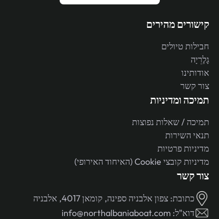
קישורים מהירים
חבילות טיולים
גָלֶרֵיָה
אודותינו
צור קשר
תמיכה ומדיניות
תמיכה / שאלות נפוצות
תנאי השירות
מדיניות פרטיות
מדיניות קובצי Cookie (האיחוד האירופי)
צור קשר
כתובת:
צפון אלבניה ספינה, קומאן 4017, אלבניה
דוא"ל:
info@northalbaniaboat.com