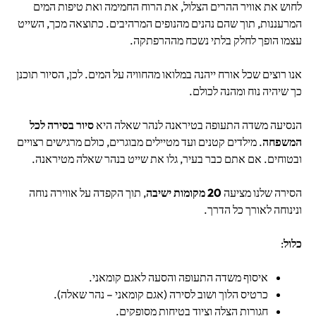
לחוש את אוויר ההרים הצלול, את הרוח החמימה ואת טיפות המים
המרעננות, תוך שהם נהנים מהנופים המרהיבים. כתוצאה מכך, השייט
עצמו הופך לחלק בלתי נשכח מההרפתקה.
אנו רוצים שכל אורח ייהנה במלואו מהחוויה על המים. לכן, הסיור תוכנן
כך שיהיה נוח ומהנה לכולם.
הנסיעה משדה התעופה בטיראנה לנהר שאלה היא
סיור בסירה לכל
המשפחה
. מילדים קטנים ועד מטיילים מבוגרים, כולם מרגישים רצויים
ובטוחים. אם אתם כבר בעיר, גלו את
שייט בנהר שאלה מטיראנה
.
הסירה שלנו מציעה
20 מקומות ישיבה
, תוך הקפדה על אווירה נוחה
ונינוחה לאורך כל הדרך.
כלול
:
איסוף משדה התעופה והסעה לאגם קומאני.
כרטיס הלוך ושוב לסירה (אגם קומאני – נהר שאלה).
חגורות הצלה וציוד בטיחות מסופקים.