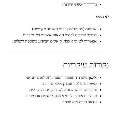
מדריך דו-לשוני ידידותי
לא נכלל
:
ארוחות (ניתן להזמין בבתי הארחה מקומיים).
תיירים צריכים לכסות הוצאות אישיות כמו מזכרות.
אפשרות לטיולי אומגה, קיאקים וקמפינג בתוספת תשלום.
נקודות עיקריות
איסוף משדה התעופה והסעה נוחה לאגם קומאני
שייט נופי על פני אגם קומאני המרהיב
זמן חופשי בנהר שאלה לשחייה, מנוחה וטיולים
פעילויות אופציונליות: אומגה, קיאקים או קמפינג
נסיעה חזרה ללא טרחה