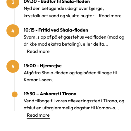
09:30 - Bådtur til Shala-floden
3
Nyd den betagende udsigt over bjerge,
krystalklart vand og skjulte bugter.
Read more
10:15 - Fritid ved Shala-floden
4
Svøm, slap af på et gæstehus ved floden (mad og
drikke mod ekstra betaling), eller delta...
Read more
15:00 - Hjemrejse
5
Afgå fra Shala-floden og tag båden tilbage til
Komani-søen.
19:30 – Ankomst i Tirana
Vend tilbage til vores afleveringssted i Tirana, og
afslut en uforglemmelig dagstur til Koman-s...
Read more