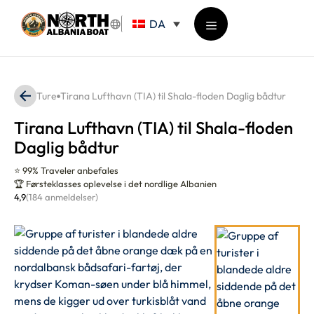
Hop
DA
til
indhold
Menu
Ture
Tirana Lufthavn (TIA) til Shala-floden Daglig bådtur
Tirana Lufthavn (TIA) til Shala-floden
Daglig bådtur
⭐ 99% Traveler anbefales
🏆 Førsteklasses oplevelse i det nordlige Albanien
4,9
(184 anmeldelser)