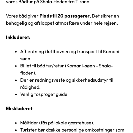
vores
Bådtur på Shala-floden fra Tirana
.
Vores båd giver
Plads til 20 passagerer
, Det sikrer en
behagelig og afslappet atmosfære under hele rejsen.
Inkluderet
:
Afhentning i lufthavnen og transport til Komani-
søen.
Billet til båd tur/retur (Komani-søen - Shala-
floden).
Der er redningsveste og sikkerhedsudstyr til
rådighed.
Venlig tosproget guide
Ekskluderet
:
Måltider (fås på lokale gæstehuse).
Turister bør dække personlige omkostninger som