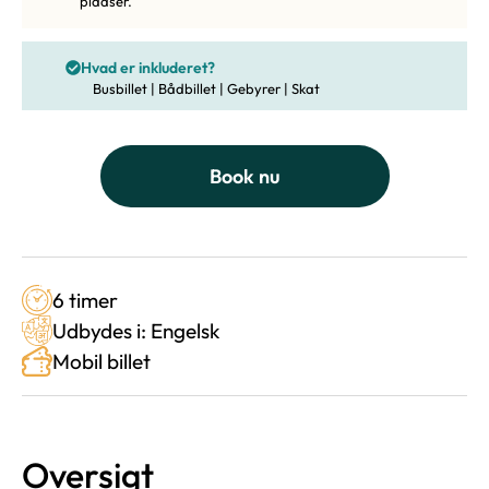
pladser.
Hvad er inkluderet?
Busbillet | Bådbillet | Gebyrer | Skat
Book nu
6 timer
Udbydes i: Engelsk
Mobil billet
Oversigt