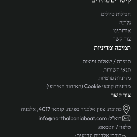
חבילות טיולים
גָלֶרֵיָה
אודותינו
צור קשר
תמיכה ומדיניות
תמיכה / שאלות נפוצות
תנאי השירות
מדיניות פרטיות
מדיניות קובצי Cookie (האיחוד האירופי)
צור קשר
כתובת:
צפון אלבניה ספינה, קומאן 4017, אלבניה
דוא"ל:
info@northalbaniaboat.com
טלפון / ווטסאפ:
דוברי אלבנית וגרמנית: