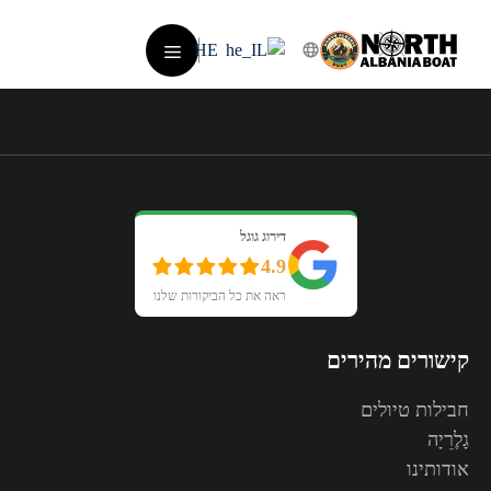
דלג
תוכן
HE
תפריט
דירוג גוגל
4.9
ראה את כל הביקורות שלנו
קישורים מהירים
חבילות טיולים
גָלֶרֵיָה
אודותינו